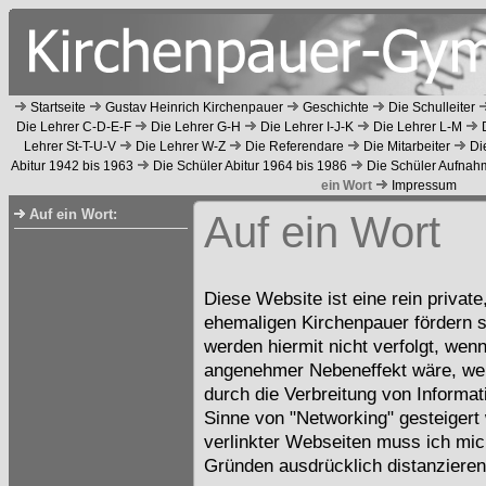
Startseite
Gustav Heinrich Kirchenpauer
Geschichte
Die Schulleiter
Die Lehrer C-D-E-F
Die Lehrer G-H
Die Lehrer I-J-K
Die Lehrer L-M
Lehrer St-T-U-V
Die Lehrer W-Z
Die Referendare
Die Mitarbeiter
Di
Abitur 1942 bis 1963
Die Schüler Abitur 1964 bis 1986
Die Schüler Aufnah
ein Wort
Impressum
Auf ein Wort:
Auf ein Wort
Diese Website ist eine rein privat
ehemaligen Kirchenpauer fördern s
werden hiermit nicht verfolgt, wenn
angenehmer Nebeneffekt wäre, we
durch die Verbreitung von Informat
Sinne von "Networking" gesteigert
verlinkter Webseiten muss ich mich
Gründen ausdrücklich distanzieren